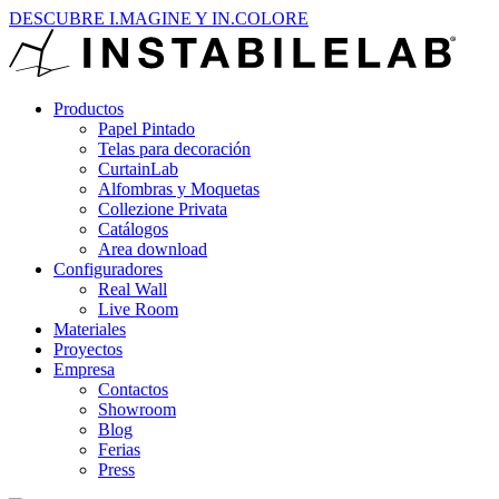
DESCUBRE I.MAGINE Y IN.COLORE
Productos
Papel Pintado
Telas para decoración
CurtainLab
Alfombras y Moquetas
Collezione Privata
Catálogos
Area download
Configuradores
Real Wall
Live Room
Materiales
Proyectos
Empresa
Contactos
Showroom
Blog
Ferias
Press