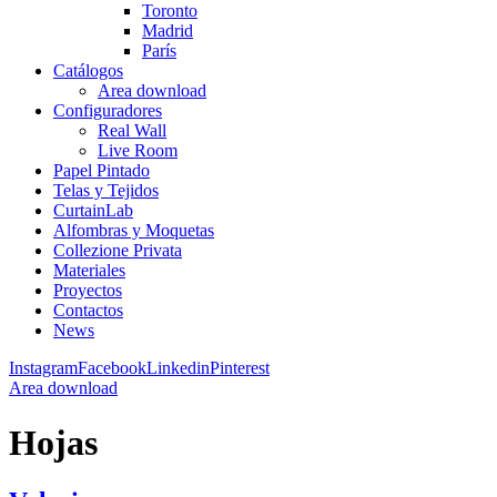
Toronto
Madrid
París
Catálogos
Area download
Configuradores
Real Wall
Live Room
Papel Pintado
Telas y Tejidos
CurtainLab
Alfombras y Moquetas
Collezione Privata
Materiales
Proyectos
Contactos
News
Instagram
Facebook
Linkedin
Pinterest
Area download
Hojas