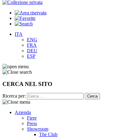
ITA
ENG
FRA
DEU
ESP
CERCA NEL SITO
Ricerca per:
Azienda
Fiere
Press
Showroom
The Club