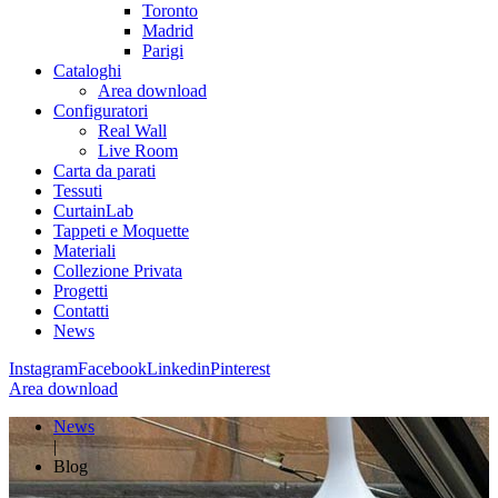
Toronto
Madrid
Parigi
Cataloghi
Area download
Configuratori
Real Wall
Live Room
Carta da parati
Tessuti
CurtainLab
Tappeti e Moquette
Materiali
Collezione Privata
Progetti
Contatti
News
Instagram
Facebook
Linkedin
Pinterest
Area download
News
|
Blog