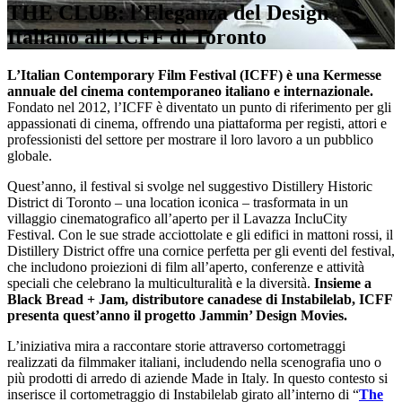
THE CLUB: l’Eleganza del Design
Italiano all’ICFF di Toronto
L’Italian Contemporary Film Festival (ICFF) è una Kermesse
annuale del cinema contemporaneo italiano e internazionale.
Fondato nel 2012, l’ICFF è diventato un punto di riferimento per gli
appassionati di cinema, offrendo una piattaforma per registi, attori e
professionisti del settore per mostrare il loro lavoro a un pubblico
globale.
Quest’anno, il festival si svolge nel suggestivo Distillery Historic
District di Toronto – una location iconica – trasformata in un
villaggio cinematografico all’aperto per il Lavazza IncluCity
Festival. Con le sue strade acciottolate e gli edifici in mattoni rossi, il
Distillery District offre una cornice perfetta per gli eventi del festival,
che includono proiezioni di film all’aperto, conferenze e attività
speciali che celebrano la multiculturalità e la diversità.
Insieme a
Black Bread + Jam, distributore canadese di Instabilelab, ICFF
presenta quest’anno il progetto Jammin’ Design Movies.
L’iniziativa mira a raccontare storie attraverso cortometraggi
realizzati da filmmaker italiani, includendo nella scenografia uno o
più prodotti di arredo di aziende Made in Italy. In questo contesto si
inserisce il cortometraggio di Instabilelab girato all’interno di “
The