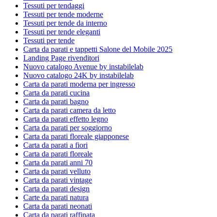
Tessuti per tendaggi
Tessuti per tende moderne
Tessuti per tende da interno
Tessuti per tende eleganti
Tessuti per tende
Carta da parati e tappetti Salone del Mobile 2025
Landing Page rivenditori
Nuovo catalogo Avenue by instabilelab
Nuovo catalogo 24K by instabilelab
Carta da parati moderna per ingresso
Carta da parati cucina
Carta da parati bagno
Carta da parati camera da letto
Carta da parati effetto legno
Carta da parati per soggiorno
Carta da parati floreale giapponese
Carta da parati a fiori
Carta da parati floreale
Carta da parati anni 70
Carta da parati velluto
Carta da parati vintage
Carta da parati design
Carte da parati natura
Carta da parati neonati
Carta da parati raffinata