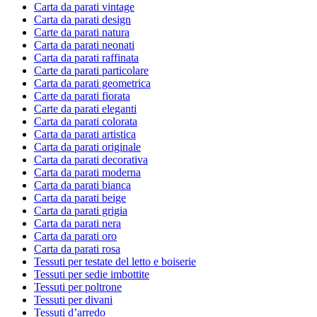
Carta da parati vintage
Carta da parati design
Carte da parati natura
Carta da parati neonati
Carta da parati raffinata
Carte da parati particolare
Carta da parati geometrica
Carte da parati fiorata
Carte da parati eleganti
Carta da parati colorata
Carta da parati artistica
Carta da parati originale
Carta da parati decorativa
Carta da parati moderna
Carta da parati bianca
Carta da parati beige
Carta da parati grigia
Carta da parati nera
Carta da parati oro
Carta da parati rosa
Tessuti per testate del letto e boiserie
Tessuti per sedie imbottite
Tessuti per poltrone
Tessuti per divani
Tessuti d’arredo