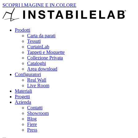
SCOPRI I.MAGINE E IN.COLORE
Prodotti
Carta da parati
Tessuti
CurtainLab
Tappeti e Moquette
Collezione Privata
Cataloghi
Area download
Configuratori
Real Wall
Live Room
Materiali
Progetti
Azienda
Contatti
Showroom
Blog
Fiere
Press