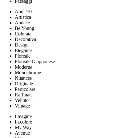
Paesaggi
Anni '70
Artistica
Audace
Be Young
Colorata
Decorativa
Design
Elegante
Floreale
Floreale Giapponese
Moderna
Monochrome
Nuances
Originale
Particolare
Raffinata
Velluto
Vintage
I.magine
In.colore
My Way
Avenue