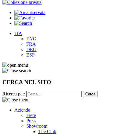
ITA
ENG
FRA
DEU
ESP
CERCA NEL SITO
Ricerca per:
Azienda
Fiere
Press
Showroom
The Club