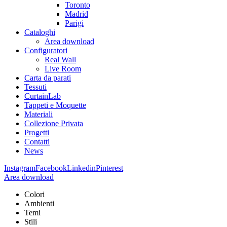
Toronto
Madrid
Parigi
Cataloghi
Area download
Configuratori
Real Wall
Live Room
Carta da parati
Tessuti
CurtainLab
Tappeti e Moquette
Materiali
Collezione Privata
Progetti
Contatti
News
Instagram
Facebook
Linkedin
Pinterest
Area download
Colori
Ambienti
Temi
Stili