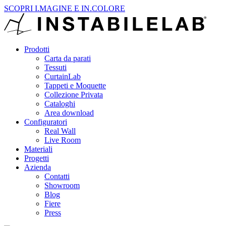
SCOPRI I.MAGINE E IN.COLORE
Prodotti
Carta da parati
Tessuti
CurtainLab
Tappeti e Moquette
Collezione Privata
Cataloghi
Area download
Configuratori
Real Wall
Live Room
Materiali
Progetti
Azienda
Contatti
Showroom
Blog
Fiere
Press