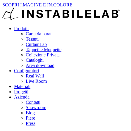
SCOPRI I.MAGINE E IN.COLORE
Prodotti
Carta da parati
Tessuti
CurtainLab
Tappeti e Moquette
Collezione Privata
Cataloghi
Area download
Configuratori
Real Wall
Live Room
Materiali
Progetti
Azienda
Contatti
Showroom
Blog
Fiere
Press