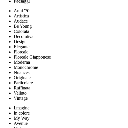
Paesaggi
Anni '70
Artistica
Audace
Be Young
Colorata
Decorativa
Design
Elegante
Floreale
Floreale Giapponese
Moderna
Monochrome
Nuances
Originale
Particolare
Raffinata
Velluto
Vintage
I.magine
In.colore
My Way
Avenue