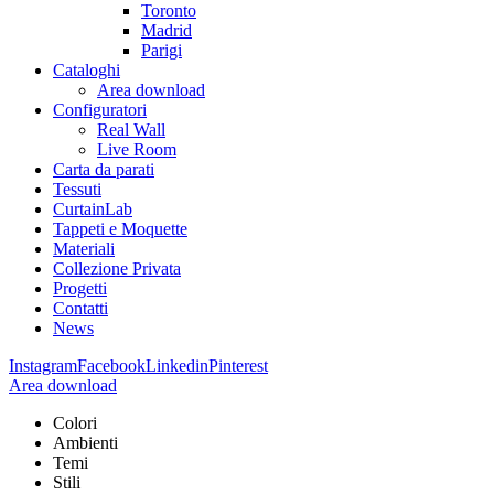
Toronto
Madrid
Parigi
Cataloghi
Area download
Configuratori
Real Wall
Live Room
Carta da parati
Tessuti
CurtainLab
Tappeti e Moquette
Materiali
Collezione Privata
Progetti
Contatti
News
Instagram
Facebook
Linkedin
Pinterest
Area download
Colori
Ambienti
Temi
Stili