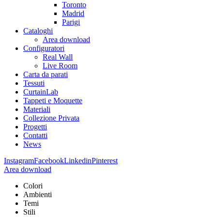
Toronto
Madrid
Parigi
Cataloghi
Area download
Configuratori
Real Wall
Live Room
Carta da parati
Tessuti
CurtainLab
Tappeti e Moquette
Materiali
Collezione Privata
Progetti
Contatti
News
Instagram
Facebook
Linkedin
Pinterest
Area download
Colori
Ambienti
Temi
Stili