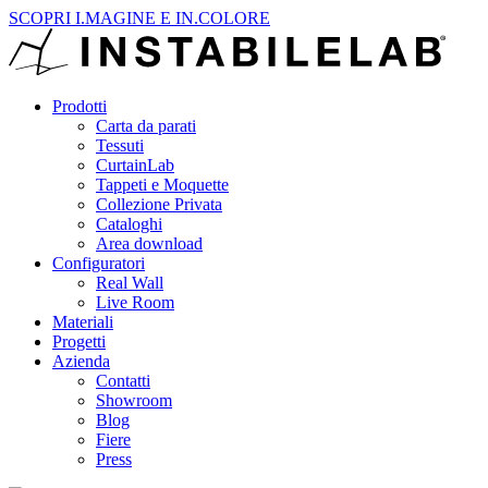
SCOPRI I.MAGINE E IN.COLORE
Prodotti
Carta da parati
Tessuti
CurtainLab
Tappeti e Moquette
Collezione Privata
Cataloghi
Area download
Configuratori
Real Wall
Live Room
Materiali
Progetti
Azienda
Contatti
Showroom
Blog
Fiere
Press