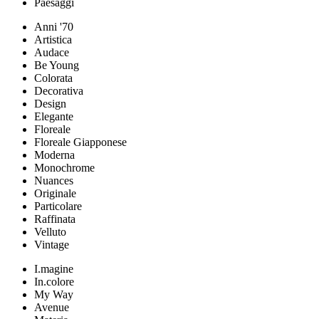
Paesaggi
Anni '70
Artistica
Audace
Be Young
Colorata
Decorativa
Design
Elegante
Floreale
Floreale Giapponese
Moderna
Monochrome
Nuances
Originale
Particolare
Raffinata
Velluto
Vintage
I.magine
In.colore
My Way
Avenue