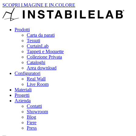
SCOPRI I.MAGINE E IN.COLORE
Prodotti
Carta da parati
Tessuti
CurtainLab
Tappeti e Moquette
Collezione Privata
Cataloghi
Area download
Configuratori
Real Wall
Live Room
Materiali
Progetti
Azienda
Contatti
Showroom
Blog
Fiere
Press