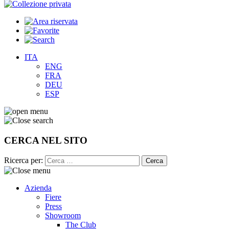
ITA
ENG
FRA
DEU
ESP
CERCA NEL SITO
Ricerca per:
Azienda
Fiere
Press
Showroom
The Club