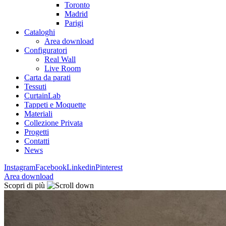
Toronto
Madrid
Parigi
Cataloghi
Area download
Configuratori
Real Wall
Live Room
Carta da parati
Tessuti
CurtainLab
Tappeti e Moquette
Materiali
Collezione Privata
Progetti
Contatti
News
Instagram
Facebook
Linkedin
Pinterest
Area download
Scopri di più