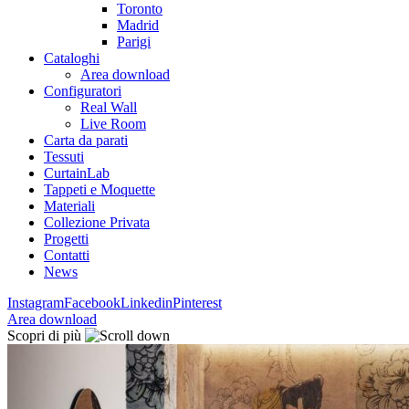
Toronto
Madrid
Parigi
Cataloghi
Area download
Configuratori
Real Wall
Live Room
Carta da parati
Tessuti
CurtainLab
Tappeti e Moquette
Materiali
Collezione Privata
Progetti
Contatti
News
Instagram
Facebook
Linkedin
Pinterest
Area download
Scopri di più