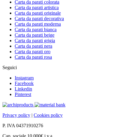
Carta da parati colorata
Carta da parati artistica
Carta da parati originale
Carta da parati decorativa
Carta da parati moderna
Carta da parati bianca
Carta da parati beige
Carta da parati grigia
Carta da parati nera
Carta da parati oro
Carta da parati rosa
Seguici
Instagram
Facebook
Linkedin
Pinterest
Privacy policy
|
Cookies policy
P. IVA 04371910276
Cap. sociale 10.000€ i.v.a