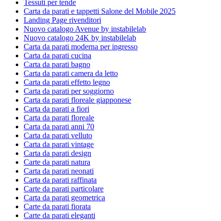
Tessuti per tende
Carta da parati e tappetti Salone del Mobile 2025
Landing Page rivenditori
Nuovo catalogo Avenue by instabilelab
Nuovo catalogo 24K by instabilelab
Carta da parati moderna per ingresso
Carta da parati cucina
Carta da parati bagno
Carta da parati camera da letto
Carta da parati effetto legno
Carta da parati per soggiorno
Carta da parati floreale giapponese
Carta da parati a fiori
Carta da parati floreale
Carta da parati anni 70
Carta da parati velluto
Carta da parati vintage
Carta da parati design
Carte da parati natura
Carta da parati neonati
Carta da parati raffinata
Carte da parati particolare
Carta da parati geometrica
Carte da parati fiorata
Carte da parati eleganti