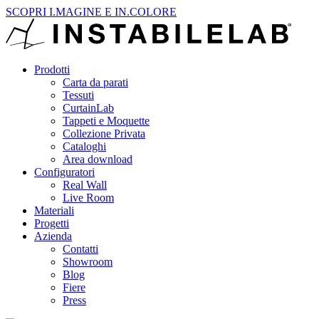
SCOPRI I.MAGINE E IN.COLORE
Prodotti
Carta da parati
Tessuti
CurtainLab
Tappeti e Moquette
Collezione Privata
Cataloghi
Area download
Configuratori
Real Wall
Live Room
Materiali
Progetti
Azienda
Contatti
Showroom
Blog
Fiere
Press