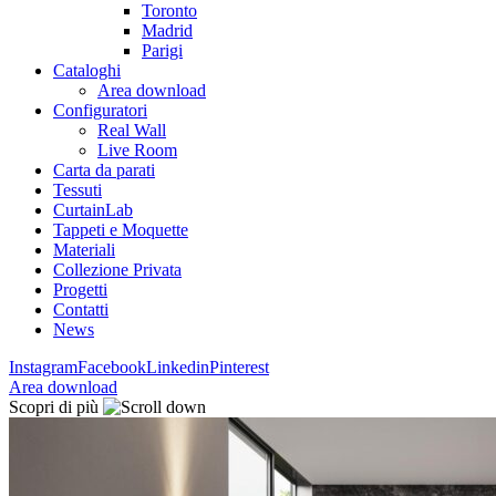
Toronto
Madrid
Parigi
Cataloghi
Area download
Configuratori
Real Wall
Live Room
Carta da parati
Tessuti
CurtainLab
Tappeti e Moquette
Materiali
Collezione Privata
Progetti
Contatti
News
Instagram
Facebook
Linkedin
Pinterest
Area download
Scopri di più