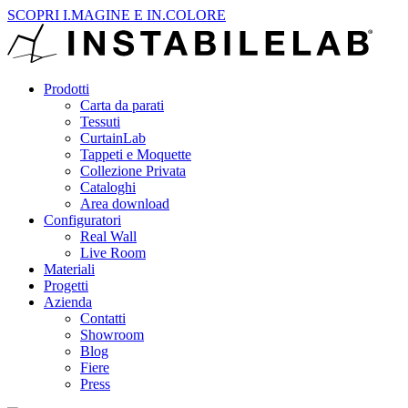
SCOPRI I.MAGINE E IN.COLORE
Prodotti
Carta da parati
Tessuti
CurtainLab
Tappeti e Moquette
Collezione Privata
Cataloghi
Area download
Configuratori
Real Wall
Live Room
Materiali
Progetti
Azienda
Contatti
Showroom
Blog
Fiere
Press