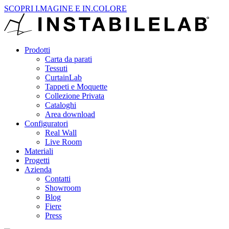
SCOPRI I.MAGINE E IN.COLORE
Prodotti
Carta da parati
Tessuti
CurtainLab
Tappeti e Moquette
Collezione Privata
Cataloghi
Area download
Configuratori
Real Wall
Live Room
Materiali
Progetti
Azienda
Contatti
Showroom
Blog
Fiere
Press