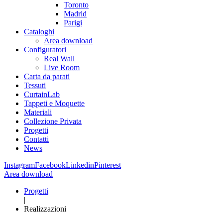
Toronto
Madrid
Parigi
Cataloghi
Area download
Configuratori
Real Wall
Live Room
Carta da parati
Tessuti
CurtainLab
Tappeti e Moquette
Materiali
Collezione Privata
Progetti
Contatti
News
Instagram
Facebook
Linkedin
Pinterest
Area download
Progetti
|
Realizzazioni