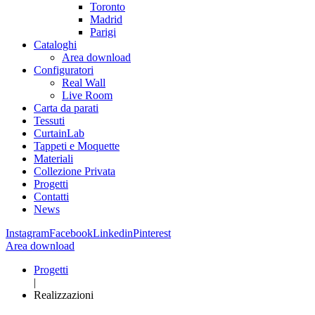
Toronto
Madrid
Parigi
Cataloghi
Area download
Configuratori
Real Wall
Live Room
Carta da parati
Tessuti
CurtainLab
Tappeti e Moquette
Materiali
Collezione Privata
Progetti
Contatti
News
Instagram
Facebook
Linkedin
Pinterest
Area download
Progetti
|
Realizzazioni