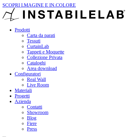
SCOPRI I.MAGINE E IN.COLORE
Prodotti
Carta da parati
Tessuti
CurtainLab
Tappeti e Moquette
Collezione Privata
Cataloghi
Area download
Configuratori
Real Wall
Live Room
Materiali
Progetti
Azienda
Contatti
Showroom
Blog
Fiere
Press