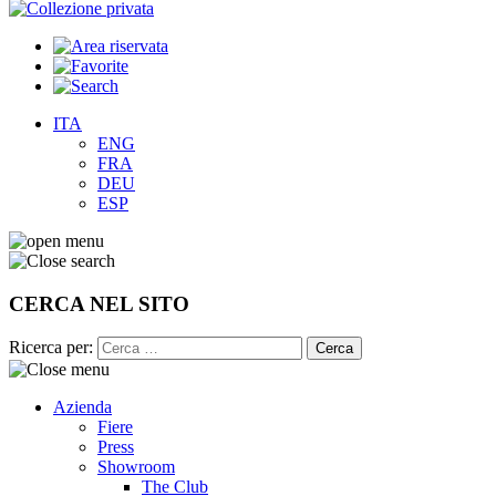
ITA
ENG
FRA
DEU
ESP
CERCA NEL SITO
Ricerca per:
Azienda
Fiere
Press
Showroom
The Club