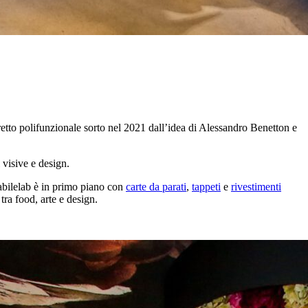
stretto polifunzionale sorto nel 2021 dall’idea di Alessandro Benetton e
i visive e design.
stabilelab è in primo piano con
carte da parati
,
tappeti
e
rivestimenti
ra food, arte e design.