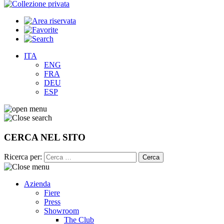
ITA
ENG
FRA
DEU
ESP
CERCA NEL SITO
Ricerca per:
Azienda
Fiere
Press
Showroom
The Club