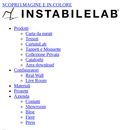
SCOPRI I.MAGINE E IN.COLORE
Prodotti
Carta da parati
Tessuti
CurtainLab
Tappeti e Moquette
Collezione Privata
Cataloghi
Area download
Configuratori
Real Wall
Live Room
Materiali
Progetti
Azienda
Contatti
Showroom
Blog
Fiere
Press