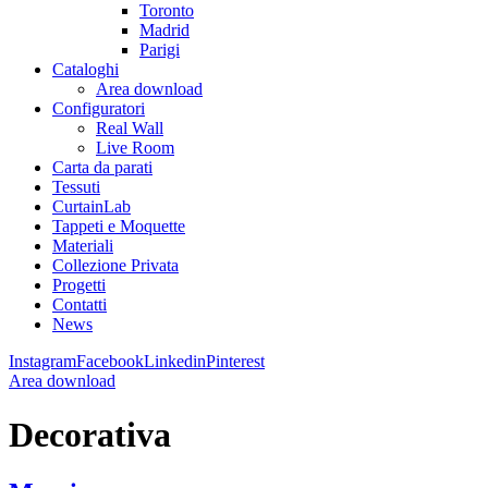
Toronto
Madrid
Parigi
Cataloghi
Area download
Configuratori
Real Wall
Live Room
Carta da parati
Tessuti
CurtainLab
Tappeti e Moquette
Materiali
Collezione Privata
Progetti
Contatti
News
Instagram
Facebook
Linkedin
Pinterest
Area download
Decorativa