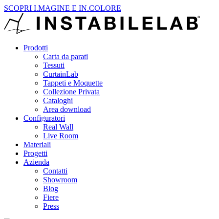
SCOPRI I.MAGINE E IN.COLORE
Prodotti
Carta da parati
Tessuti
CurtainLab
Tappeti e Moquette
Collezione Privata
Cataloghi
Area download
Configuratori
Real Wall
Live Room
Materiali
Progetti
Azienda
Contatti
Showroom
Blog
Fiere
Press