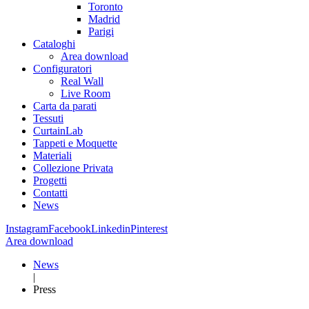
Toronto
Madrid
Parigi
Cataloghi
Area download
Configuratori
Real Wall
Live Room
Carta da parati
Tessuti
CurtainLab
Tappeti e Moquette
Materiali
Collezione Privata
Progetti
Contatti
News
Instagram
Facebook
Linkedin
Pinterest
Area download
News
|
Press