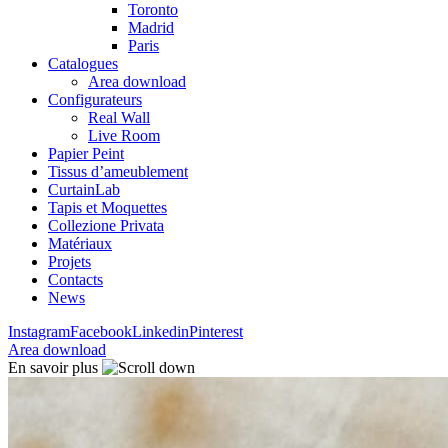
Toronto
Madrid
Paris
Catalogues
Area download
Configurateurs
Real Wall
Live Room
Papier Peint
Tissus d’ameublement
CurtainLab
Tapis et Moquettes
Collezione Privata
Matériaux
Projets
Contacts
News
Instagram
Facebook
Linkedin
Pinterest
Area download
En savoir plus