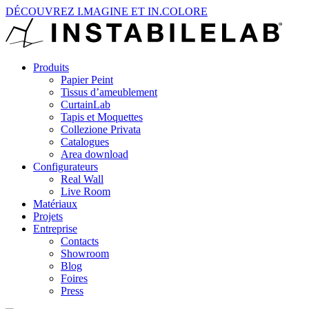
DÉCOUVREZ I.MAGINE ET IN.COLORE
Produits
Papier Peint
Tissus d’ameublement
CurtainLab
Tapis et Moquettes
Collezione Privata
Catalogues
Area download
Configurateurs
Real Wall
Live Room
Matériaux
Projets
Entreprise
Contacts
Showroom
Blog
Foires
Press