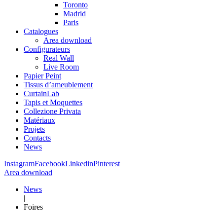
Toronto
Madrid
Paris
Catalogues
Area download
Configurateurs
Real Wall
Live Room
Papier Peint
Tissus d’ameublement
CurtainLab
Tapis et Moquettes
Collezione Privata
Matériaux
Projets
Contacts
News
Instagram
Facebook
Linkedin
Pinterest
Area download
News
|
Foires