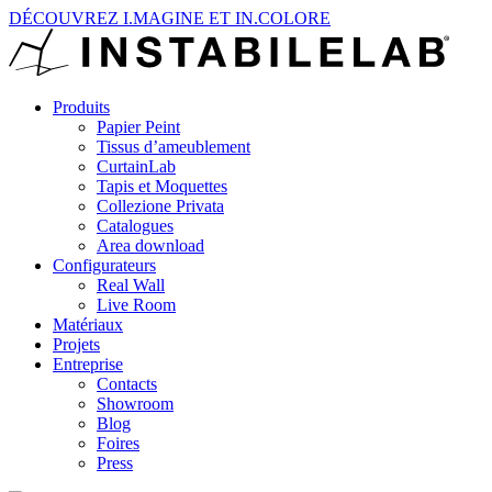
DÉCOUVREZ I.MAGINE ET IN.COLORE
Produits
Papier Peint
Tissus d’ameublement
CurtainLab
Tapis et Moquettes
Collezione Privata
Catalogues
Area download
Configurateurs
Real Wall
Live Room
Matériaux
Projets
Entreprise
Contacts
Showroom
Blog
Foires
Press