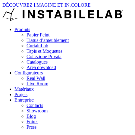
DÉCOUVREZ I.MAGINE ET IN.COLORE
Produits
Papier Peint
Tissus d’ameublement
CurtainLab
Tapis et Moquettes
Collezione Privata
Catalogues
Area download
Configurateurs
Real Wall
Live Room
Matériaux
Projets
Entreprise
Contacts
Showroom
Blog
Foires
Press