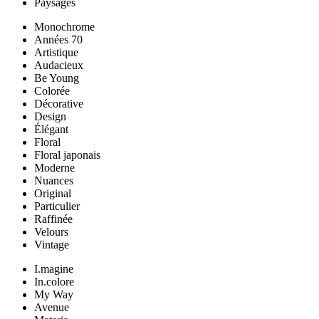
Paysages
Monochrome
Années 70
Artistique
Audacieux
Be Young
Colorée
Décorative
Design
Élégant
Floral
Floral japonais
Moderne
Nuances
Original
Particulier
Raffinée
Velours
Vintage
I.magine
In.colore
My Way
Avenue