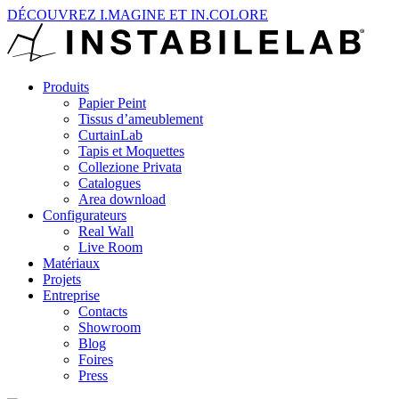
DÉCOUVREZ I.MAGINE ET IN.COLORE
Produits
Papier Peint
Tissus d’ameublement
CurtainLab
Tapis et Moquettes
Collezione Privata
Catalogues
Area download
Configurateurs
Real Wall
Live Room
Matériaux
Projets
Entreprise
Contacts
Showroom
Blog
Foires
Press