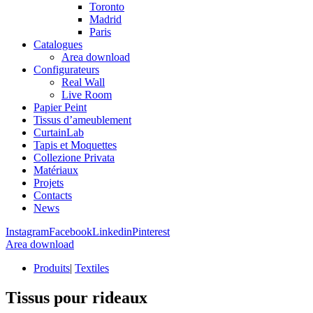
Toronto
Madrid
Paris
Catalogues
Area download
Configurateurs
Real Wall
Live Room
Papier Peint
Tissus d’ameublement
CurtainLab
Tapis et Moquettes
Collezione Privata
Matériaux
Projets
Contacts
News
Instagram
Facebook
Linkedin
Pinterest
Area download
Produits
|
Textiles
Tissus pour rideaux