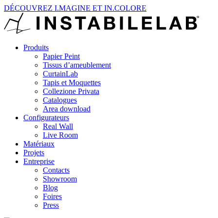
DÉCOUVREZ I.MAGINE ET IN.COLORE
Produits
Papier Peint
Tissus d’ameublement
CurtainLab
Tapis et Moquettes
Collezione Privata
Catalogues
Area download
Configurateurs
Real Wall
Live Room
Matériaux
Projets
Entreprise
Contacts
Showroom
Blog
Foires
Press