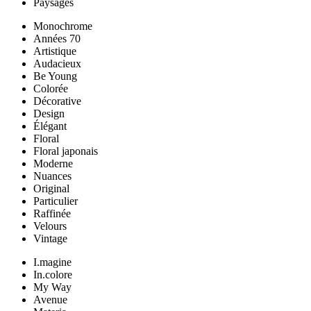
Paysages
Monochrome
Années 70
Artistique
Audacieux
Be Young
Colorée
Décorative
Design
Élégant
Floral
Floral japonais
Moderne
Nuances
Original
Particulier
Raffinée
Velours
Vintage
I.magine
In.colore
My Way
Avenue