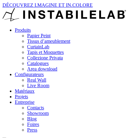
DÉCOUVREZ I.MAGINE ET IN.COLORE
Produits
Papier Peint
Tissus d’ameublement
CurtainLab
Tapis et Moquettes
Collezione Privata
Catalogues
Area download
Configurateurs
Real Wall
Live Room
Matériaux
Projets
Entreprise
Contacts
Showroom
Blog
Foires
Press