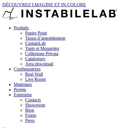
DÉCOUVREZ I.MAGINE ET IN.COLORE
Produits
Papier Peint
Tissus d’ameublement
CurtainLab
Tapis et Moquettes
Collezione Privata
Catalogues
Area download
Configurateurs
Real Wall
Live Room
Matériaux
Projets
Entreprise
Contacts
Showroom
Blog
Foires
Press