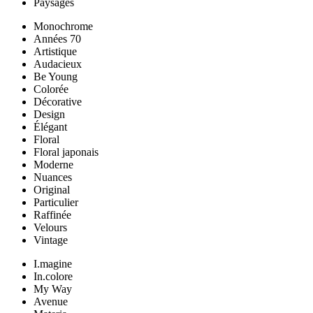
Paysages
Monochrome
Années 70
Artistique
Audacieux
Be Young
Colorée
Décorative
Design
Élégant
Floral
Floral japonais
Moderne
Nuances
Original
Particulier
Raffinée
Velours
Vintage
I.magine
In.colore
My Way
Avenue