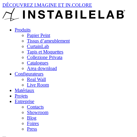
DÉCOUVREZ I.MAGINE ET IN.COLORE
Produits
Papier Peint
Tissus d’ameublement
CurtainLab
Tapis et Moquettes
Collezione Privata
Catalogues
Area download
Configurateurs
Real Wall
Live Room
Matériaux
Projets
Entreprise
Contacts
Showroom
Blog
Foires
Press