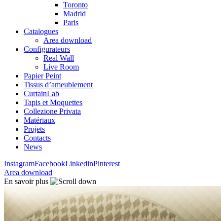
Toronto
Madrid
Paris
Catalogues
Area download
Configurateurs
Real Wall
Live Room
Papier Peint
Tissus d’ameublement
CurtainLab
Tapis et Moquettes
Collezione Privata
Matériaux
Projets
Contacts
News
Instagram
Facebook
Linkedin
Pinterest
Area download
En savoir plus