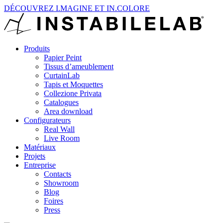
DÉCOUVREZ I.MAGINE ET IN.COLORE
Produits
Papier Peint
Tissus d’ameublement
CurtainLab
Tapis et Moquettes
Collezione Privata
Catalogues
Area download
Configurateurs
Real Wall
Live Room
Matériaux
Projets
Entreprise
Contacts
Showroom
Blog
Foires
Press