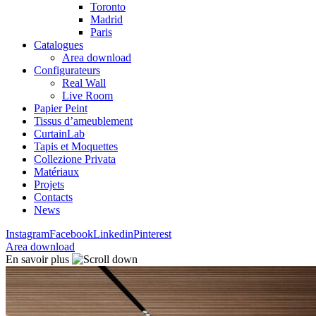
Toronto
Madrid
Paris
Catalogues
Area download
Configurateurs
Real Wall
Live Room
Papier Peint
Tissus d’ameublement
CurtainLab
Tapis et Moquettes
Collezione Privata
Matériaux
Projets
Contacts
News
Instagram
Facebook
Linkedin
Pinterest
Area download
En savoir plus