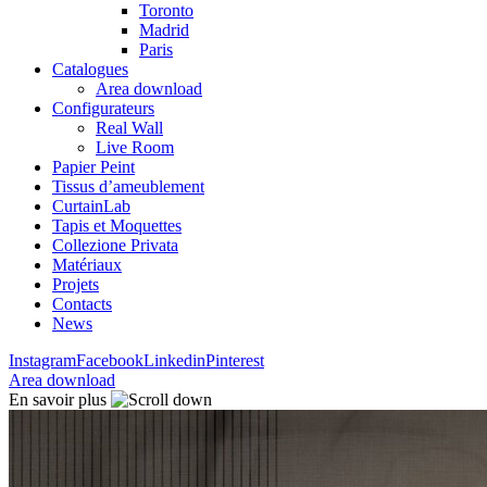
Toronto
Madrid
Paris
Catalogues
Area download
Configurateurs
Real Wall
Live Room
Papier Peint
Tissus d’ameublement
CurtainLab
Tapis et Moquettes
Collezione Privata
Matériaux
Projets
Contacts
News
Instagram
Facebook
Linkedin
Pinterest
Area download
En savoir plus