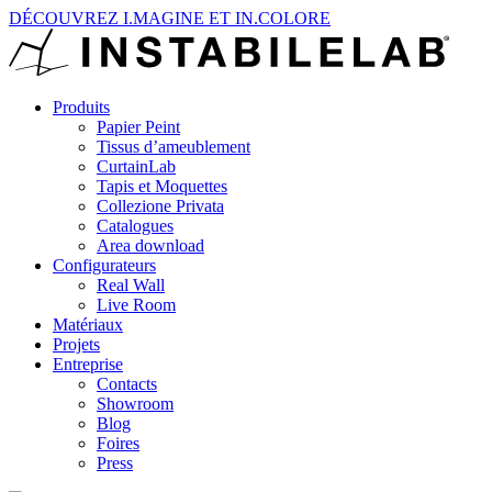
DÉCOUVREZ I.MAGINE ET IN.COLORE
Produits
Papier Peint
Tissus d’ameublement
CurtainLab
Tapis et Moquettes
Collezione Privata
Catalogues
Area download
Configurateurs
Real Wall
Live Room
Matériaux
Projets
Entreprise
Contacts
Showroom
Blog
Foires
Press