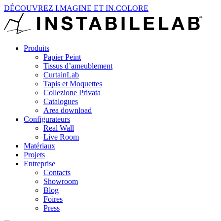
DÉCOUVREZ I.MAGINE ET IN.COLORE
Produits
Papier Peint
Tissus d’ameublement
CurtainLab
Tapis et Moquettes
Collezione Privata
Catalogues
Area download
Configurateurs
Real Wall
Live Room
Matériaux
Projets
Entreprise
Contacts
Showroom
Blog
Foires
Press