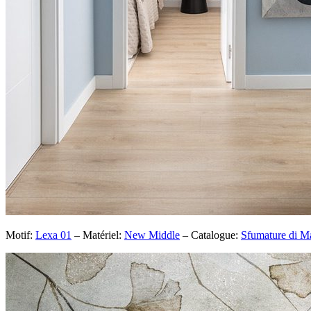
Motif:
Lexa 01
– Matériel:
New Middle
– Catalogue:
Sfumature di M