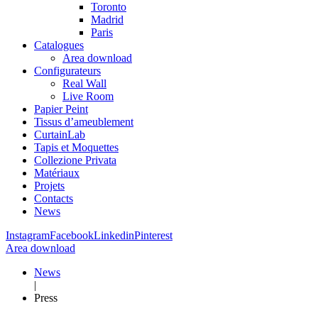
Toronto
Madrid
Paris
Catalogues
Area download
Configurateurs
Real Wall
Live Room
Papier Peint
Tissus d’ameublement
CurtainLab
Tapis et Moquettes
Collezione Privata
Matériaux
Projets
Contacts
News
Instagram
Facebook
Linkedin
Pinterest
Area download
News
|
Press