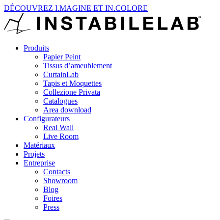
DÉCOUVREZ I.MAGINE ET IN.COLORE
Produits
Papier Peint
Tissus d’ameublement
CurtainLab
Tapis et Moquettes
Collezione Privata
Catalogues
Area download
Configurateurs
Real Wall
Live Room
Matériaux
Projets
Entreprise
Contacts
Showroom
Blog
Foires
Press