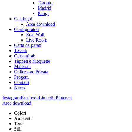
Toronto
Madrid
Parigi
Cataloghi
Area download
Configuratori
Real Wall
Live Room
Carta da parati
Tessuti
CurtainLab
Tappeti e Moquette
Materiali
Collezione Privata
Progetti
Contatti
News
Instagram
Facebook
Linkedin
Pinterest
Area download
Colori
Ambienti
Temi
Stili