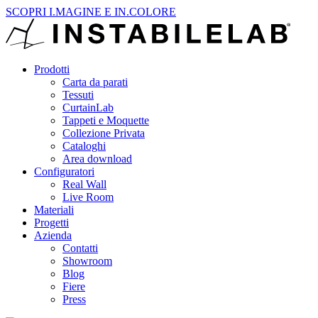
SCOPRI I.MAGINE E IN.COLORE
Prodotti
Carta da parati
Tessuti
CurtainLab
Tappeti e Moquette
Collezione Privata
Cataloghi
Area download
Configuratori
Real Wall
Live Room
Materiali
Progetti
Azienda
Contatti
Showroom
Blog
Fiere
Press