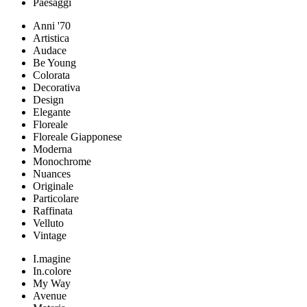
Paesaggi
Anni '70
Artistica
Audace
Be Young
Colorata
Decorativa
Design
Elegante
Floreale
Floreale Giapponese
Moderna
Monochrome
Nuances
Originale
Particolare
Raffinata
Velluto
Vintage
I.magine
In.colore
My Way
Avenue