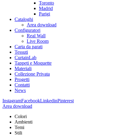
Toronto
Madrid
Parigi
Cataloghi
Area download
Configuratori
Real Wall
Live Room
Carta da parati
Tessuti
CurtainLab
Tappeti e Moquette
Materiali
Collezione Privata
Progetti
Contatti
News
Instagram
Facebook
Linkedin
Pinterest
Area download
Colori
Ambienti
Temi
Stili