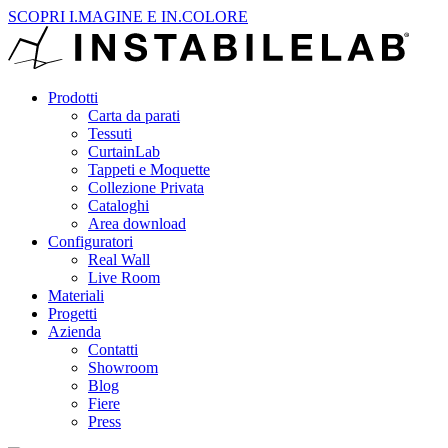
SCOPRI I.MAGINE E IN.COLORE
Prodotti
Carta da parati
Tessuti
CurtainLab
Tappeti e Moquette
Collezione Privata
Cataloghi
Area download
Configuratori
Real Wall
Live Room
Materiali
Progetti
Azienda
Contatti
Showroom
Blog
Fiere
Press