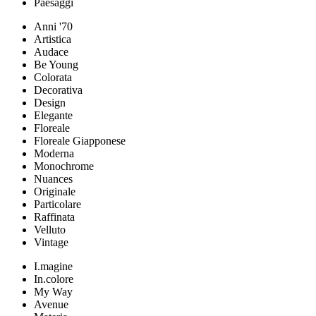
Paesaggi
Anni '70
Artistica
Audace
Be Young
Colorata
Decorativa
Design
Elegante
Floreale
Floreale Giapponese
Moderna
Monochrome
Nuances
Originale
Particolare
Raffinata
Velluto
Vintage
I.magine
In.colore
My Way
Avenue