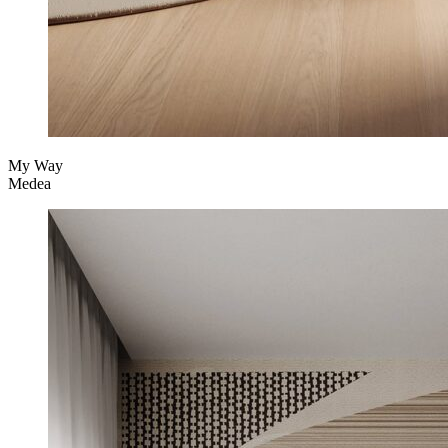
My Way
Medea