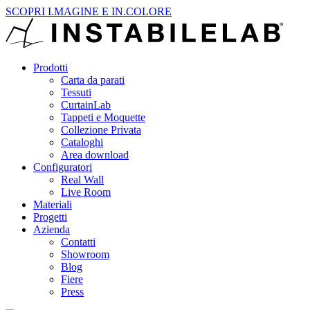
SCOPRI I.MAGINE E IN.COLORE
Prodotti
Carta da parati
Tessuti
CurtainLab
Tappeti e Moquette
Collezione Privata
Cataloghi
Area download
Configuratori
Real Wall
Live Room
Materiali
Progetti
Azienda
Contatti
Showroom
Blog
Fiere
Press