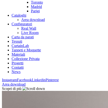
Toronto
Madrid
Parigi
Cataloghi
Area download
Configuratori
Real Wall
Live Room
Carta da parati
Tessuti
CurtainLab
Tappeti e Moquette
Materiali
Collezione Privata
Progetti
Contatti
News
Instagram
Facebook
Linkedin
Pinterest
Area download
Scopri di più