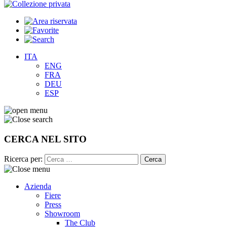
ITA
ENG
FRA
DEU
ESP
CERCA NEL SITO
Ricerca per:
Azienda
Fiere
Press
Showroom
The Club