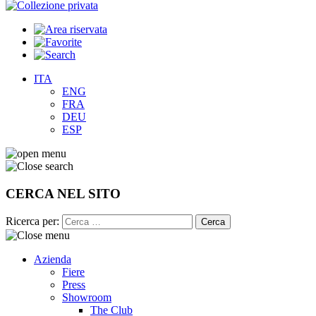
ITA
ENG
FRA
DEU
ESP
CERCA NEL SITO
Ricerca per:
Azienda
Fiere
Press
Showroom
The Club