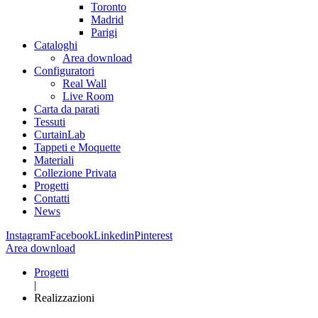
Toronto
Madrid
Parigi
Cataloghi
Area download
Configuratori
Real Wall
Live Room
Carta da parati
Tessuti
CurtainLab
Tappeti e Moquette
Materiali
Collezione Privata
Progetti
Contatti
News
Instagram
Facebook
Linkedin
Pinterest
Area download
Progetti
|
Realizzazioni