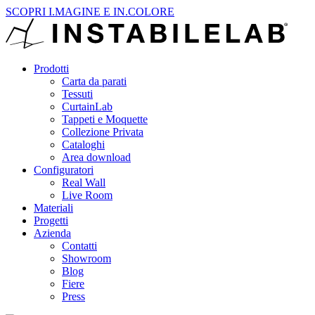
SCOPRI I.MAGINE E IN.COLORE
Prodotti
Carta da parati
Tessuti
CurtainLab
Tappeti e Moquette
Collezione Privata
Cataloghi
Area download
Configuratori
Real Wall
Live Room
Materiali
Progetti
Azienda
Contatti
Showroom
Blog
Fiere
Press