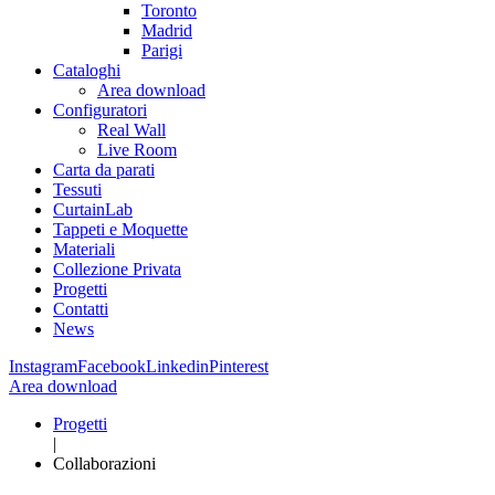
Toronto
Madrid
Parigi
Cataloghi
Area download
Configuratori
Real Wall
Live Room
Carta da parati
Tessuti
CurtainLab
Tappeti e Moquette
Materiali
Collezione Privata
Progetti
Contatti
News
Instagram
Facebook
Linkedin
Pinterest
Area download
Progetti
|
Collaborazioni