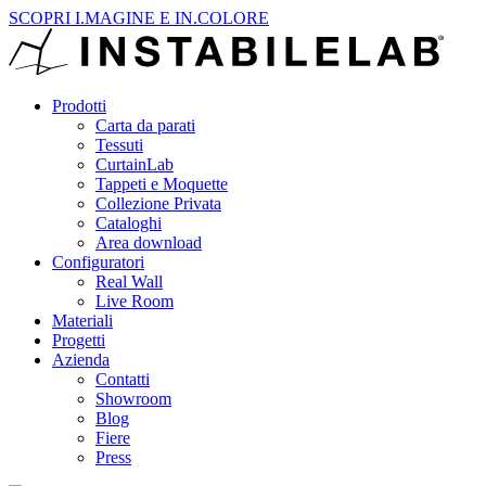
SCOPRI I.MAGINE E IN.COLORE
Prodotti
Carta da parati
Tessuti
CurtainLab
Tappeti e Moquette
Collezione Privata
Cataloghi
Area download
Configuratori
Real Wall
Live Room
Materiali
Progetti
Azienda
Contatti
Showroom
Blog
Fiere
Press