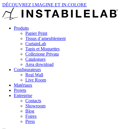
DÉCOUVREZ I.MAGINE ET IN.COLORE
Produits
Papier Peint
Tissus d’ameublement
CurtainLab
Tapis et Moquettes
Collezione Privata
Catalogues
Area download
Configurateurs
Real Wall
Live Room
Matériaux
Projets
Entreprise
Contacts
Showroom
Blog
Foires
Press