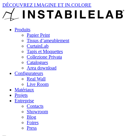
DÉCOUVREZ I.MAGINE ET IN.COLORE
Produits
Papier Peint
Tissus d’ameublement
CurtainLab
Tapis et Moquettes
Collezione Privata
Catalogues
Area download
Configurateurs
Real Wall
Live Room
Matériaux
Projets
Entreprise
Contacts
Showroom
Blog
Foires
Press