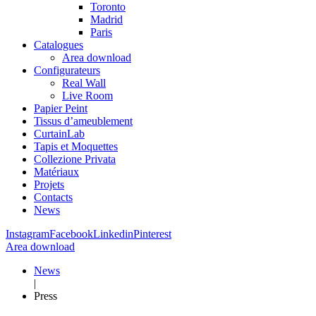
Toronto
Madrid
Paris
Catalogues
Area download
Configurateurs
Real Wall
Live Room
Papier Peint
Tissus d’ameublement
CurtainLab
Tapis et Moquettes
Collezione Privata
Matériaux
Projets
Contacts
News
Instagram
Facebook
Linkedin
Pinterest
Area download
News
|
Press