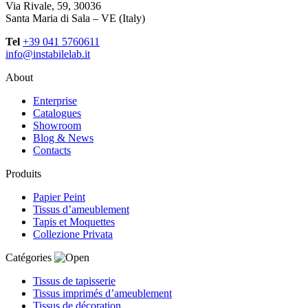
Via Rivale, 59, 30036
Santa Maria di Sala – VE (Italy)
Tel
+39 041 5760611
info@instabilelab.it
About
Enterprise
Catalogues
Showroom
Blog & News
Contacts
Produits
Papier Peint
Tissus d’ameublement
Tapis et Moquettes
Collezione Privata
Catégories
Tissus de tapisserie
Tissus imprimés d’ameublement
Tissus de décoration