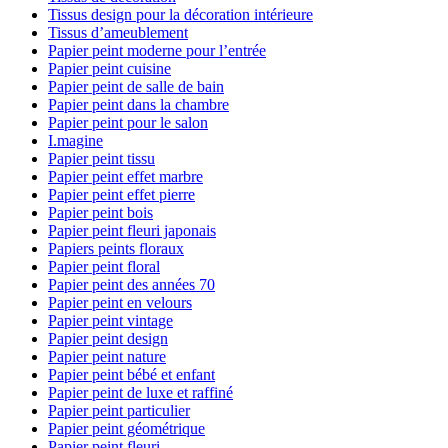
Tissus design pour la décoration intérieure
Tissus d’ameublement
Papier peint moderne pour l’entrée
Papier peint cuisine
Papier peint de salle de bain
Papier peint dans la chambre
Papier peint pour le salon
I.magine
Papier peint tissu
Papier peint effet marbre
Papier peint effet pierre
Papier peint bois
Papier peint fleuri japonais
Papiers peints floraux
Papier peint floral
Papier peint des années 70
Papier peint en velours
Papier peint vintage
Papier peint design
Papier peint nature
Papier peint bébé et enfant
Papier peint de luxe et raffiné
Papier peint particulier
Papier peint géométrique
Papier peint fleuri