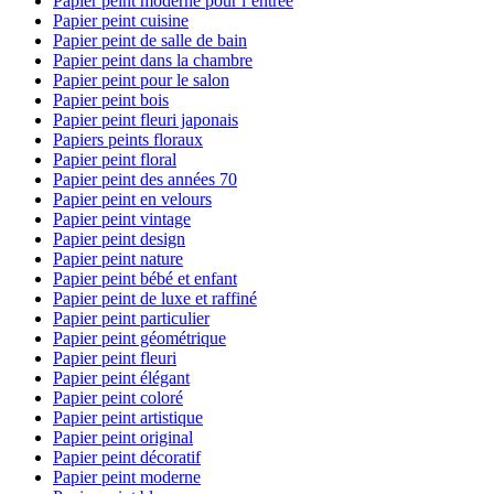
Papier peint moderne pour l’entrée
Papier peint cuisine
Papier peint de salle de bain
Papier peint dans la chambre
Papier peint pour le salon
Papier peint bois
Papier peint fleuri japonais
Papiers peints floraux
Papier peint floral
Papier peint des années 70
Papier peint en velours
Papier peint vintage
Papier peint design
Papier peint nature
Papier peint bébé et enfant
Papier peint de luxe et raffiné
Papier peint particulier
Papier peint géométrique
Papier peint fleuri
Papier peint élégant
Papier peint coloré
Papier peint artistique
Papier peint original
Papier peint décoratif
Papier peint moderne