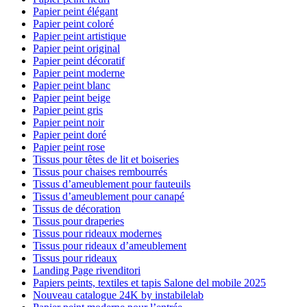
Papier peint élégant
Papier peint coloré
Papier peint artistique
Papier peint original
Papier peint décoratif
Papier peint moderne
Papier peint blanc
Papier peint beige
Papier peint gris
Papier peint noir
Papier peint doré
Papier peint rose
Tissus pour têtes de lit et boiseries
Tissus pour chaises rembourrés
Tissus d’ameublement pour fauteuils
Tissus d’ameublement pour canapé
Tissus de décoration
Tissus pour draperies
Tissus pour rideaux modernes
Tissus pour rideaux d’ameublement
Tissus pour rideaux
Landing Page rivenditori
Papiers peints, textiles et tapis Salone del mobile 2025
Nouveau catalogue 24K by instabilelab