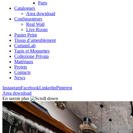
Paris
Catalogues
Area download
Configurateurs
Real Wall
Live Room
Papier Peint
Tissus d’ameublement
CurtainLab
Tapis et Moquettes
Collezione Privata
Matériaux
Projets
Contacts
News
Instagram
Facebook
Linkedin
Pinterest
Area download
En savoir plus