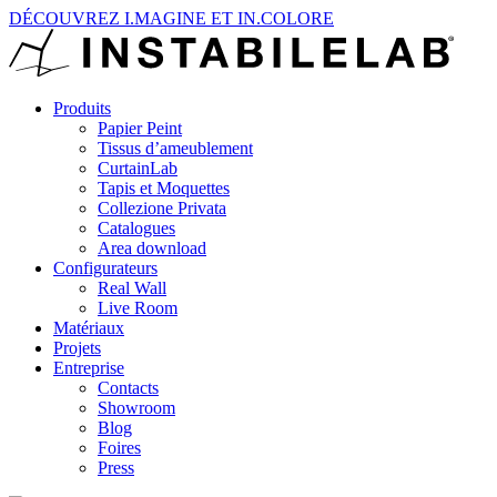
DÉCOUVREZ I.MAGINE ET IN.COLORE
Produits
Papier Peint
Tissus d’ameublement
CurtainLab
Tapis et Moquettes
Collezione Privata
Catalogues
Area download
Configurateurs
Real Wall
Live Room
Matériaux
Projets
Entreprise
Contacts
Showroom
Blog
Foires
Press