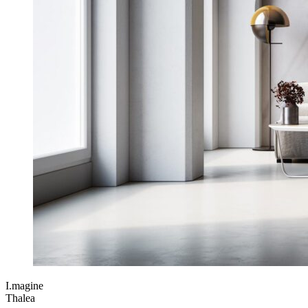
I.magine
Thalea