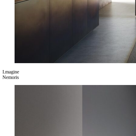
I.magine
Nemoris