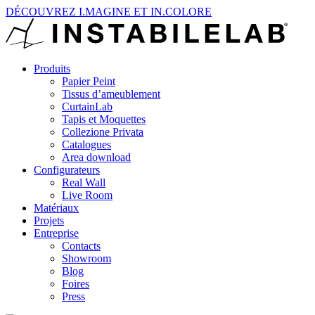
DÉCOUVREZ I.MAGINE ET IN.COLORE
Produits
Papier Peint
Tissus d’ameublement
CurtainLab
Tapis et Moquettes
Collezione Privata
Catalogues
Area download
Configurateurs
Real Wall
Live Room
Matériaux
Projets
Entreprise
Contacts
Showroom
Blog
Foires
Press