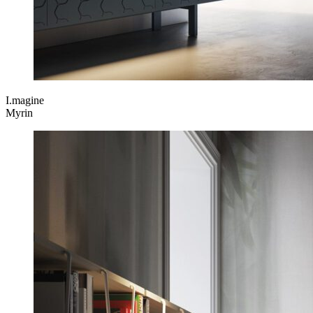
I.magine
Myrin