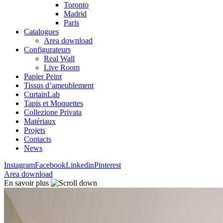
Toronto
Madrid
Paris
Catalogues
Area download
Configurateurs
Real Wall
Live Room
Papier Peint
Tissus d’ameublement
CurtainLab
Tapis et Moquettes
Collezione Privata
Matériaux
Projets
Contacts
News
Instagram
Facebook
Linkedin
Pinterest
Area download
En savoir plus