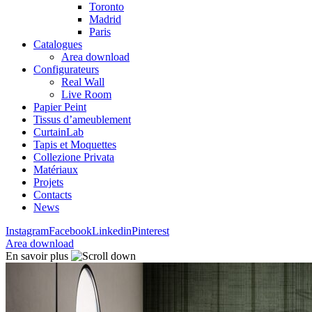
Toronto
Madrid
Paris
Catalogues
Area download
Configurateurs
Real Wall
Live Room
Papier Peint
Tissus d’ameublement
CurtainLab
Tapis et Moquettes
Collezione Privata
Matériaux
Projets
Contacts
News
Instagram
Facebook
Linkedin
Pinterest
Area download
En savoir plus