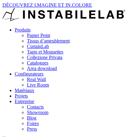
DÉCOUVREZ I.MAGINE ET IN.COLORE
Produits
Papier Peint
Tissus d’ameublement
CurtainLab
Tapis et Moquettes
Collezione Privata
Catalogues
Area download
Configurateurs
Real Wall
Live Room
Matériaux
Projets
Entreprise
Contacts
Showroom
Blog
Foires
Press