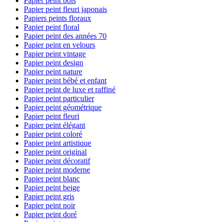
Papier peint bois
Papier peint fleuri japonais
Papiers peints floraux
Papier peint floral
Papier peint des années 70
Papier peint en velours
Papier peint vintage
Papier peint design
Papier peint nature
Papier peint bébé et enfant
Papier peint de luxe et raffiné
Papier peint particulier
Papier peint géométrique
Papier peint fleuri
Papier peint élégant
Papier peint coloré
Papier peint artistique
Papier peint original
Papier peint décoratif
Papier peint moderne
Papier peint blanc
Papier peint beige
Papier peint gris
Papier peint noir
Papier peint doré