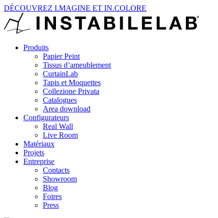
DÉCOUVREZ I.MAGINE ET IN.COLORE
Produits
Papier Peint
Tissus d’ameublement
CurtainLab
Tapis et Moquettes
Collezione Privata
Catalogues
Area download
Configurateurs
Real Wall
Live Room
Matériaux
Projets
Entreprise
Contacts
Showroom
Blog
Foires
Press