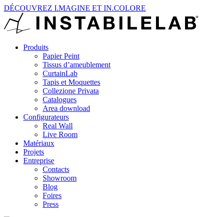
DÉCOUVREZ I.MAGINE ET IN.COLORE
Produits
Papier Peint
Tissus d’ameublement
CurtainLab
Tapis et Moquettes
Collezione Privata
Catalogues
Area download
Configurateurs
Real Wall
Live Room
Matériaux
Projets
Entreprise
Contacts
Showroom
Blog
Foires
Press