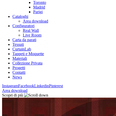
Toronto
Madrid
Parigi
Cataloghi
Area download
Configuratori
Real Wall
Live Room
Carta da parati
Tessuti
CurtainLab
Tappeti e Moquette
Materiali
Collezione Privata
Progetti
Contatti
News
Instagram
Facebook
Linkedin
Pinterest
Area download
Scopri di più