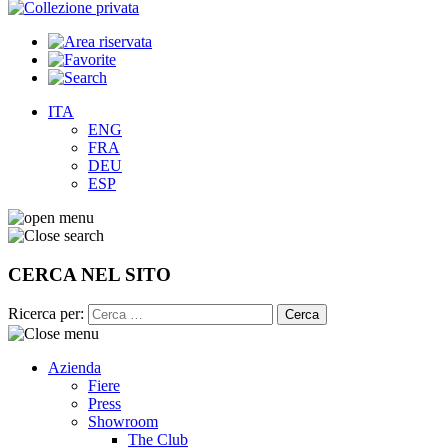
ITA
ENG
FRA
DEU
ESP
CERCA NEL SITO
Ricerca per:
Azienda
Fiere
Press
Showroom
The Club