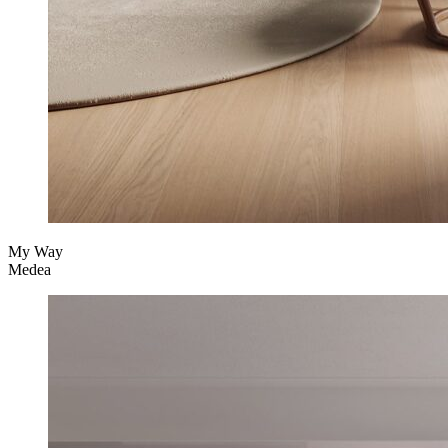
My Way
Medea