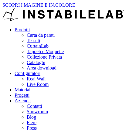
SCOPRI I.MAGINE E IN.COLORE
Prodotti
Carta da parati
Tessuti
CurtainLab
Tappeti e Moquette
Collezione Privata
Cataloghi
Area download
Configuratori
Real Wall
Live Room
Materiali
Progetti
Azienda
Contatti
Showroom
Blog
Fiere
Press