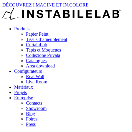
DÉCOUVREZ I.MAGINE ET IN.COLORE
Produits
Papier Peint
Tissus d’ameublement
CurtainLab
Tapis et Moquettes
Collezione Privata
Catalogues
Area download
Configurateurs
Real Wall
Live Room
Matériaux
Projets
Entreprise
Contacts
Showroom
Blog
Foires
Press