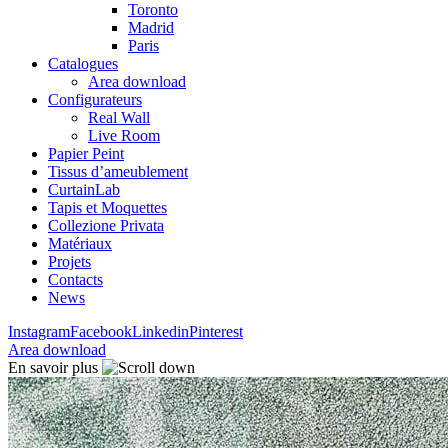
Toronto
Madrid
Paris
Catalogues
Area download
Configurateurs
Real Wall
Live Room
Papier Peint
Tissus d’ameublement
CurtainLab
Tapis et Moquettes
Collezione Privata
Matériaux
Projets
Contacts
News
Instagram
Facebook
Linkedin
Pinterest
Area download
En savoir plus