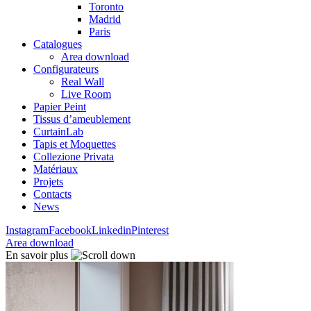
Toronto
Madrid
Paris
Catalogues
Area download
Configurateurs
Real Wall
Live Room
Papier Peint
Tissus d’ameublement
CurtainLab
Tapis et Moquettes
Collezione Privata
Matériaux
Projets
Contacts
News
Instagram
Facebook
Linkedin
Pinterest
Area download
En savoir plus