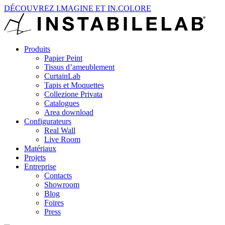
DÉCOUVREZ I.MAGINE ET IN.COLORE
Produits
Papier Peint
Tissus d’ameublement
CurtainLab
Tapis et Moquettes
Collezione Privata
Catalogues
Area download
Configurateurs
Real Wall
Live Room
Matériaux
Projets
Entreprise
Contacts
Showroom
Blog
Foires
Press