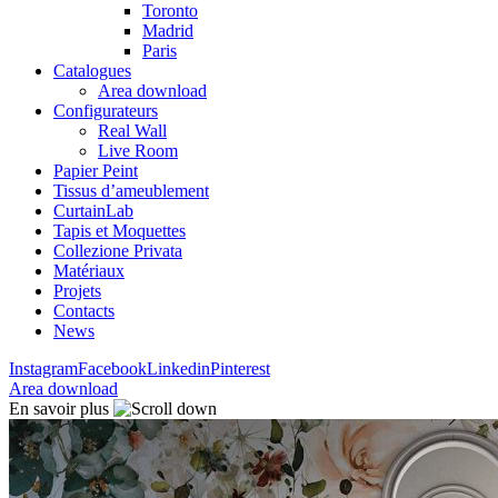
Toronto
Madrid
Paris
Catalogues
Area download
Configurateurs
Real Wall
Live Room
Papier Peint
Tissus d’ameublement
CurtainLab
Tapis et Moquettes
Collezione Privata
Matériaux
Projets
Contacts
News
Instagram
Facebook
Linkedin
Pinterest
Area download
En savoir plus