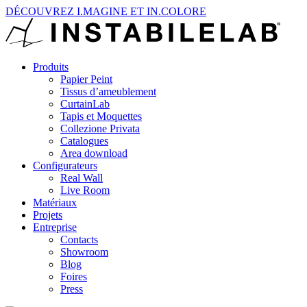
DÉCOUVREZ I.MAGINE ET IN.COLORE
Produits
Papier Peint
Tissus d’ameublement
CurtainLab
Tapis et Moquettes
Collezione Privata
Catalogues
Area download
Configurateurs
Real Wall
Live Room
Matériaux
Projets
Entreprise
Contacts
Showroom
Blog
Foires
Press